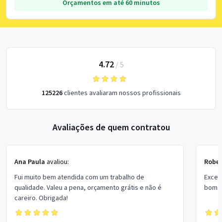
Orçamentos em até 60 minutos
4.72
/
5
125226
clientes avaliaram nossos profissionais
Avaliações de quem contratou
Ana Paula
avaliou:
Rober
Fui muito bem atendida com um trabalho de
Excel
qualidade. Valeu a pena, orçamento grátis e não é
bom p
careiro. Obrigada!