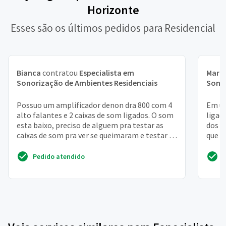
Horizonte
Esses são os últimos pedidos para Residencial
Bianca
contratou
Especialista em
Maria
Sonorização de Ambientes Residenciais
Sonor
Possuo um amplificador denon dra 800 com 4
Em um
alto falantes e 2 caixas de som ligados. O som
ligad
esta baixo, preciso de alguem pra testar as
dos i
caixas de som pra ver se queimaram e testar a
que a
instalacao
Pedido atendido