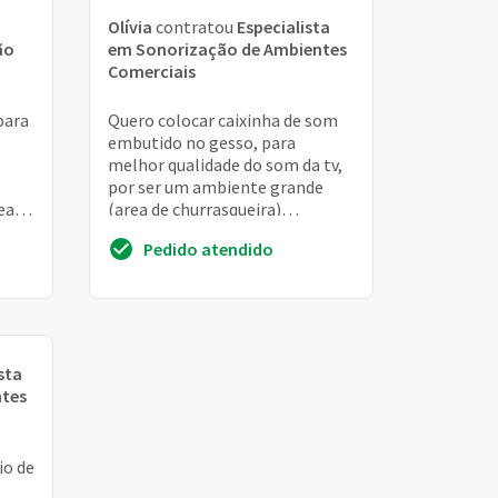
Olívia
contratou
Especialista
ão
em Sonorização de Ambientes
Comerciais
para
Quero colocar caixinha de som
embutido no gesso, para
melhor qualidade do som da tv,
por ser um ambiente grande
ea
(area de churrasqueira)
querendo ou não a laje tem um
Pedido atendido
ndar
espaço que apenas o v...
sta
ntes
io de