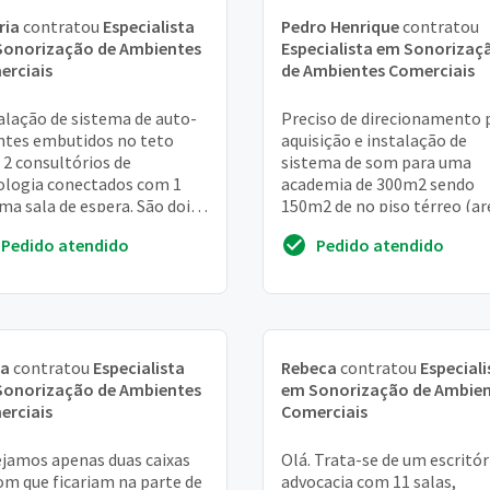
ria
contratou
Especialista
Pedro Henrique
contratou
Sonorização de Ambientes
Especialista em Sonorizaç
erciais
de Ambientes Comerciais
alação de sistema de auto-
Preciso de direcionamento 
ntes embutidos no teto
aquisição e instalação de
 2 consultórios de
sistema de som para uma
ologia conectados com 1
academia de 300m2 sendo
a sala de espera. São dois
150m2 de no piso térreo (ar
is para instalação
de musculação com
Pedido atendido
Pedido atendido
equipamentos) e 90m2 do a
supe...
na
contratou
Especialista
Rebeca
contratou
Especiali
Sonorização de Ambientes
em Sonorização de Ambie
erciais
Comerciais
jamos apenas duas caixas
Olá. Trata-se de um escritór
om que ficariam na parte de
advocacia com 11 salas,