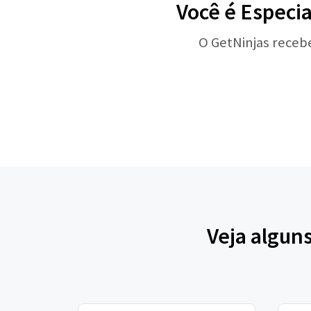
Você é Especi
O GetNinjas receb
Veja algun