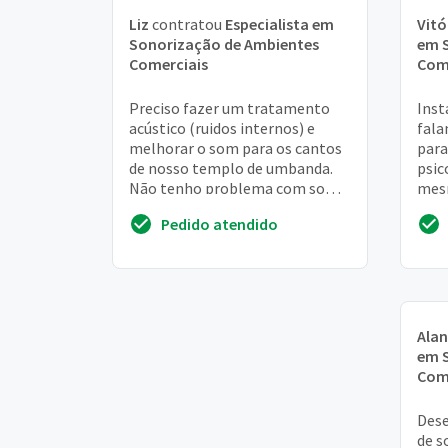
Liz
contratou
Especialista em
Vitó
Sonorização de Ambientes
em 
Comerciais
Com
Preciso fazer um tratamento
Inst
acústico (ruidos internos) e
fala
melhorar o som para os cantos
para
de nosso templo de umbanda.
psic
Não tenho problema com som
mesm
para fora, o problema é interno
loca
Pedido atendido
mesmo
Ala
em 
Com
Dese
de s