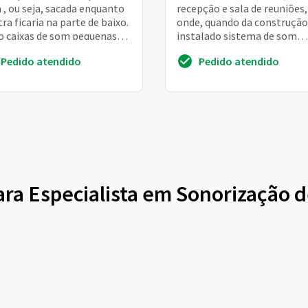
 , ou seja, sacada enquanto
recepção e sala de reuniões,
tra ficaria na parte de baixo.
onde, quando da construção
São caixas de som pequenas
instalado sistema de som
precisão ser grandes, te...
ambiente e cada sala, rece
Pedido atendido
Pedido atendido
e sala se reu...
para Especialista em Sonorização