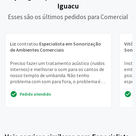
Iguacu
Esses são os últimos pedidos para Comercial
Liz
contratou
Especialista em Sonorização
Vitór
de Ambientes Comerciais
Sono
Preciso fazer um tratamento acústico (ruidos
Insta
internos) e melhorar o som para os cantos de
embut
nosso templo de umbanda. Não tenho
psico
problema com som para fora, o problema é
esper
interno mesmo
Pedido atendido