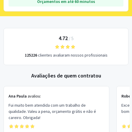
Orçamentos em até 60 minutos
4.72
/
5
125226
clientes avaliaram nossos profissionais
Avaliações de quem contratou
Ana Paula
avaliou:
Rober
Fui muito bem atendida com um trabalho de
Excel
qualidade. Valeu a pena, orçamento grátis e não é
bom p
careiro. Obrigada!