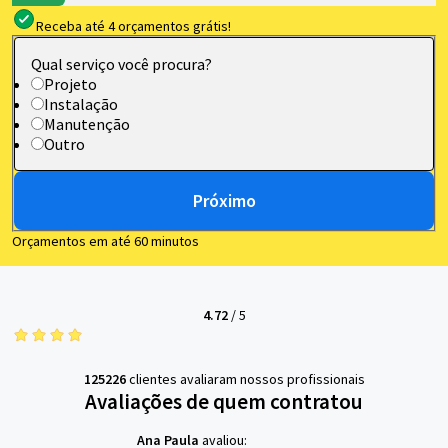
Receba até 4 orçamentos grátis!
Qual serviço você procura?
Projeto
Instalação
Manutenção
Outro
Próximo
Orçamentos em até 60 minutos
4.72
/
5
125226
clientes avaliaram nossos profissionais
Avaliações de quem contratou
Ana Paula
avaliou: