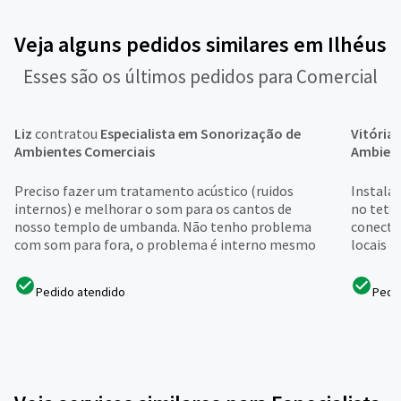
Veja alguns pedidos similares em Ilhéus
Esses são os últimos pedidos para Comercial
Liz
contratou
Especialista em Sonorização de
Vitória
Ambientes Comerciais
Ambient
Preciso fazer um tratamento acústico (ruidos
Instala
internos) e melhorar o som para os cantos de
no teto 
nosso templo de umbanda. Não tenho problema
conecta
com som para fora, o problema é interno mesmo
locais p
Pedido atendido
Pedi