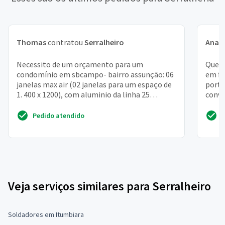
Thomas
contratou
Serralheiro
Ana 
Necessito de um orçamento para um
Quero
condomínio em sbcampo- bairro assunção: 06
em fe
janelas max air (02 janelas para um espaço de
porta
1. 400 x 1200), com aluminio da linha 25
conve
suprema, fosco.
Pedido atendido
Veja serviços similares para Serralheiro
Soldadores em Itumbiara