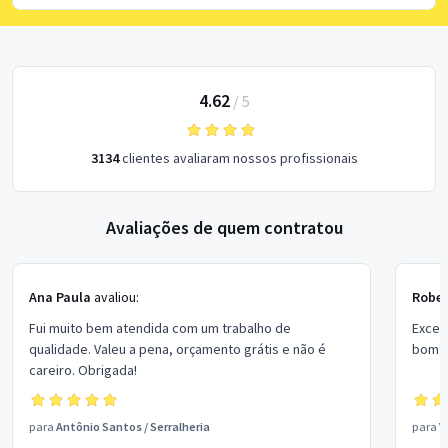
4.62
/
5
3134
clientes avaliaram nossos profissionais
Avaliações de quem contratou
Ana Paula
avaliou:
Rober
Fui muito bem atendida com um trabalho de
Excel
qualidade. Valeu a pena, orçamento grátis e não é
bom p
careiro. Obrigada!
para
Antônio Santos
/
Serralheria
para
V