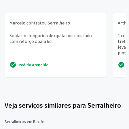
Marcelo
contratou
Serralheiro
Arthu
Solda em longarina de opala nos dois lado
1 cob
com reforço opala 6cl
treli
levan
pintu
Pedido atendido
Veja serviços similares para Serralheiro
Serralheiros em Recife