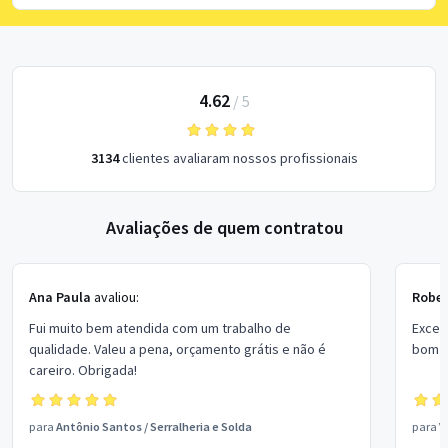
4.62
/
5
3134
clientes avaliaram nossos profissionais
Avaliações de quem contratou
Ana Paula
avaliou:
Rober
Fui muito bem atendida com um trabalho de
Excel
qualidade. Valeu a pena, orçamento grátis e não é
bom p
careiro. Obrigada!
para
Antônio Santos
/
Serralheria e Solda
para
V