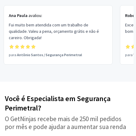
Ana Paula
avaliou:
Rober
Fui muito bem atendida com um trabalho de
Excel
qualidade. Valeu a pena, orçamento grátis e não é
bom p
careiro. Obrigada!
para
Antônio Santos
/
Segurança Perimetral
para
V
Você é Especialista em Segurança
Perimetral?
O GetNinjas recebe mais de 250 mil pedidos
por mês e pode ajudar a aumentar sua renda