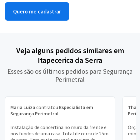
Quero me cadastrar
Veja alguns pedidos similares em
Itapecerica da Serra
Esses são os últimos pedidos para Segurança
Perimetral
Maria Luiza
contratou
Especialista em
Thal
Segurança Perimetral
Perim
Instalação de concertina no muro da frente e
Orçam
nos fundos de uma casa. Total de cerca de 25m
minha
de cerca. Uma parte passará por cima do