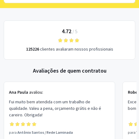
4.72
/
5
125226
clientes avaliaram nossos profissionais
Avaliações de quem contratou
Ana Paula
avaliou:
Rober
Fui muito bem atendida com um trabalho de
Excel
qualidade. Valeu a pena, orçamento grátis e não é
bom p
careiro. Obrigada!
para
Antônio Santos
/
Rede Laminada
para
V