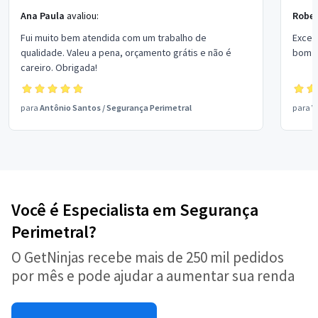
Ana Paula
avaliou:
Rober
Fui muito bem atendida com um trabalho de
Excel
qualidade. Valeu a pena, orçamento grátis e não é
bom p
careiro. Obrigada!
para
Antônio Santos
/
Segurança Perimetral
para
V
Você é Especialista em Segurança
Perimetral?
O GetNinjas recebe mais de 250 mil pedidos
por mês e pode ajudar a aumentar sua renda