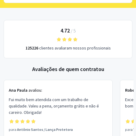
4.72
/
5
125226
clientes avaliaram nossos profissionais
Avaliações de quem contratou
Ana Paula
avaliou:
Rober
Fui muito bem atendida com um trabalho de
Excel
qualidade. Valeu a pena, orçamento grátis e não é
bom p
careiro. Obrigada!
para
Antônio Santos
/
Lança Protetora
para
V