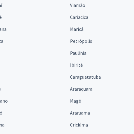
í
Viamão
é
Cariacica
ana
Maricá
ta
Petrópolis
Paulínia
Ibirité
Caraguatatuba
s
Araraquara
iano
Magé
ó
Araruama
ina
Criciúma