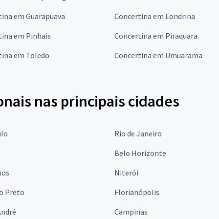
tina em Guarapuava
Concertina em Londrina
tina em Pinhais
Concertina em Piraquara
tina em Toledo
Concertina em Umuarama
onais nas principais cidades
ulo
Rio de Janeiro
a
Belo Horizonte
hos
Niterói
o Preto
Florianópolis
André
Campinas