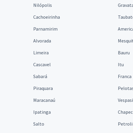
Nilópolis
Gravata
Cachoeirinha
Taubat
Parnamirim
Americ
Alvorada
Mesqui
Limeira
Bauru
Cascavel
Itu
Sabará
Franca
Piraquara
Pelota
Maracanaú
Vespas
Ipatinga
Chapec
Salto
Petrol