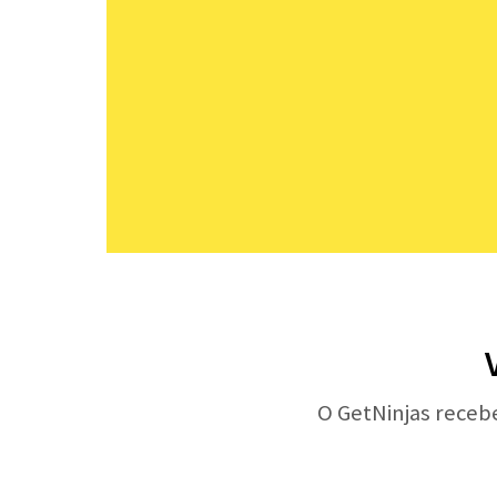
O GetNinjas receb