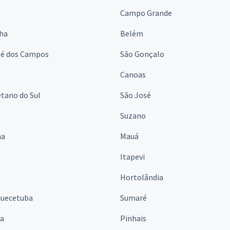
s
Campo Grande
lha
Belém
sé dos Campos
São Gonçalo
Canoas
tano do Sul
São José
á
Suzano
na
Mauá
Itapevi
Hortolândia
quecetuba
Sumaré
na
Pinhais