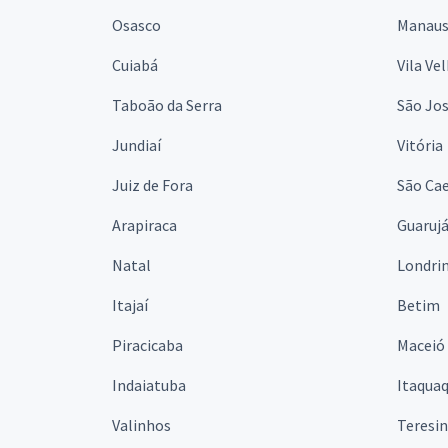
Osasco
Manau
Cuiabá
Vila Ve
Taboão da Serra
São Jo
Jundiaí
Vitória
Juiz de Fora
São Cae
Arapiraca
Guaruj
Natal
Londri
Itajaí
Betim
Piracicaba
Maceió
Indaiatuba
Itaqua
Valinhos
Teresi