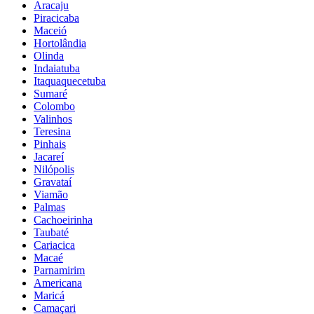
Aracaju
Piracicaba
Maceió
Hortolândia
Olinda
Indaiatuba
Itaquaquecetuba
Sumaré
Colombo
Valinhos
Teresina
Pinhais
Jacareí
Nilópolis
Gravataí
Viamão
Palmas
Cachoeirinha
Taubaté
Cariacica
Macaé
Parnamirim
Americana
Maricá
Camaçari