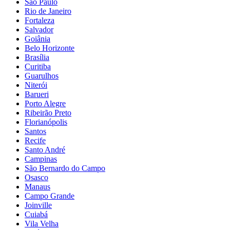
São Paulo
Rio de Janeiro
Fortaleza
Salvador
Goiânia
Belo Horizonte
Brasília
Curitiba
Guarulhos
Niterói
Barueri
Porto Alegre
Ribeirão Preto
Florianópolis
Santos
Recife
Santo André
Campinas
São Bernardo do Campo
Osasco
Manaus
Campo Grande
Joinville
Cuiabá
Vila Velha