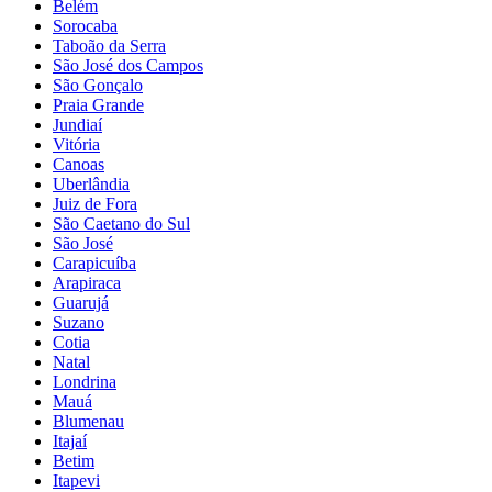
Belém
Sorocaba
Taboão da Serra
São José dos Campos
São Gonçalo
Praia Grande
Jundiaí
Vitória
Canoas
Uberlândia
Juiz de Fora
São Caetano do Sul
São José
Carapicuíba
Arapiraca
Guarujá
Suzano
Cotia
Natal
Londrina
Mauá
Blumenau
Itajaí
Betim
Itapevi