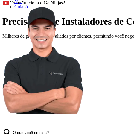
MT
›
Como funciona o GetNinjas?
Cuiabá
Precisando de Instaladores de 
Milhares de profissionais avaliados por clientes, permitindo você ne