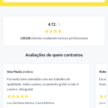
4.72
/
5
125226
clientes avaliaram nossos profissionais
Avaliações de quem contratou
Ana Paula
avaliou:
Rober
Fui muito bem atendida com um trabalho de
Excel
qualidade. Valeu a pena, orçamento grátis e não é
bom p
careiro. Obrigada!
para
Antônio Santos
/
Cerca Elétrica
para
V