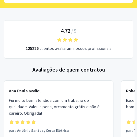
4.72
/
5
125226
clientes avaliaram nossos profissionais
Avaliações de quem contratou
Ana Paula
avaliou:
Rober
Fui muito bem atendida com um trabalho de
Excel
qualidade. Valeu a pena, orçamento grátis e não é
bom p
careiro. Obrigada!
para
Antônio Santos
/
Cerca Elétrica
para
V