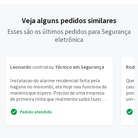
Veja alguns pedidos similares
Esses são os últimos pedidos para Segurança
eletrônica
Leonardo
contratou
Técnico em Segurança
Rodr
Instalacao do alarme residencial feita pela
Quero
hagana no morumbi, ate hoje nao funciona da
casa 
maneira que espero. Preciso de uma empresa
posso
de primeira linha que realmente saiba fazer a
um dv
instalacao...
atuais 
Pedido atendido