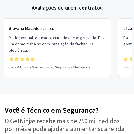
Avaliações de quem contratou
Giovana Macedo
avaliou:
Lázar
Muito pontual, educado, cuidadoso e organizado. Fez
Excel
um ótimo trabalho com instalação da fechadura
gostei
eletrônica.
para
Vitor dos Santos Lima
/
Segurança Eletrônica
para
J
Você é Técnico em Segurança?
O GetNinjas recebe mais de 250 mil pedidos
por mês e pode ajudar a aumentar sua renda