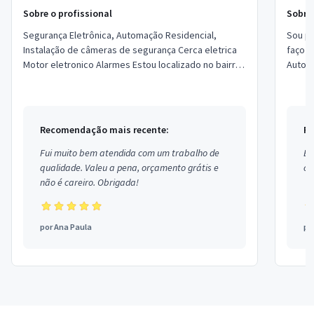
Sobre o profissional
Sobre 
Segurança Eletrônica, Automação Residencial,
Sou pr
Instalação de câmeras de segurança Cerca eletrica
faço s
Motor eletronico Alarmes Estou localizado no bairro
Automa
Três Bandeiras em Foz do Iguaçu.
Antenis
Recomendação mais recente:
Re
Fui muito bem atendida com um trabalho de
Ex
qualidade. Valeu a pena, orçamento grátis e
co
não é careiro. Obrigada!
por
Ana Paula
po