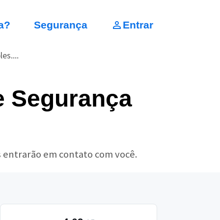
a?
Segurança
Entrar
es....
e Segurança
s entrarão em contato com você.