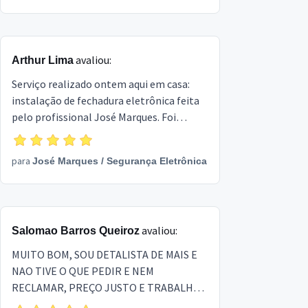
avaliou:
Arthur Lima
Serviço realizado ontem aqui em casa:
instalação de fechadura eletrônica feita
pelo profissional José Marques. Foi
extremamente educado e prestativo,
trabalhou de forma rápida e eficiente,
para
José Marques
/
Segurança Eletrônica
além de explicar com muita clareza o
funcionamento do aparelho. Um
excelente profissional, recomendo com
total confiança! 👏🔒
avaliou:
Salomao Barros Queiroz
MUITO BOM, SOU DETALISTA DE MAIS E
NAO TIVE O QUE PEDIR E NEM
RECLAMAR, PREÇO JUSTO E TRABALHO
MUITO BEM FEITO, SUPER INDICO