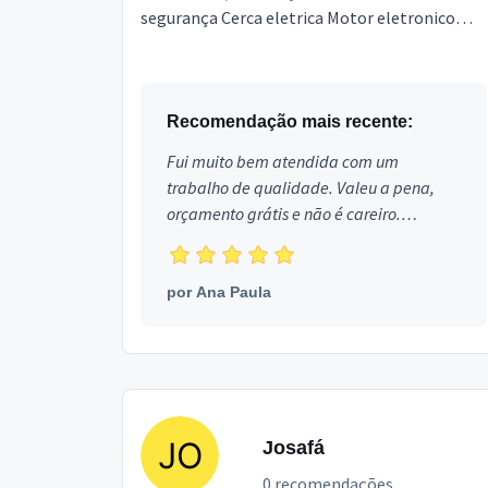
segurança Cerca eletrica Motor eletronico
Alarmes Estou localizado no bairro Três
Bandeiras em Foz do Iguaçu.
Recomendação mais recente:
Fui muito bem atendida com um
trabalho de qualidade. Valeu a pena,
orçamento grátis e não é careiro.
Obrigada!
por
Ana Paula
Josafá
0 recomendações