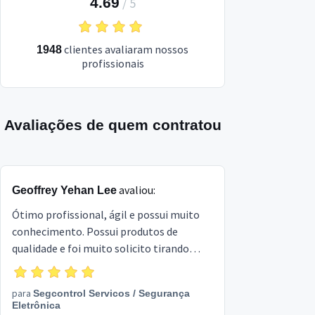
4.69
/
5
clientes avaliaram nossos
1948
profissionais
Avaliações de quem contratou
avaliou:
Geoffrey Yehan Lee
Ótimo profissional, ágil e possui muito
conhecimento. Possui produtos de
qualidade e foi muito solicito tirando
minhas dúvidas e adaptando a instalação
de acordo com a necessidade
para
Segcontrol Servicos
/
Segurança
Eletrônica