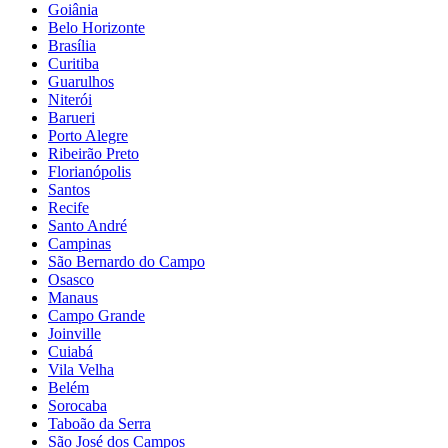
Goiânia
Belo Horizonte
Brasília
Curitiba
Guarulhos
Niterói
Barueri
Porto Alegre
Ribeirão Preto
Florianópolis
Santos
Recife
Santo André
Campinas
São Bernardo do Campo
Osasco
Manaus
Campo Grande
Joinville
Cuiabá
Vila Velha
Belém
Sorocaba
Taboão da Serra
São José dos Campos