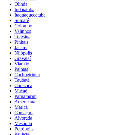
Olinda
Indaiatuba
Itaquaquecetuba
Sumaré
Colombo
Valinhos
Teresina
Pinhais
Jacareí
Nilópolis
Gravataí
Viamão
Palmas
Cachoeirinha
Taubaté
Cariacica
Macaé
Parnamirim
Americana
Maricá
Camaçari
Alvorada
Mesquita
Petrópolis
Paulista