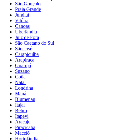
São Gonçalo
Praia Grande
Jundiaí
Vitória
Canoas
Uberlândia
Juiz de Fora
São Caetano do Sul
São José
Carapicuíba
Arapiraca
Guarujá
Suzano
Cotia
Natal
Londrina
Mauá
Blumenau
Itajaí
Betim
Itapevi
Aracaju
Piracicaba
Maceió
Hortolândia