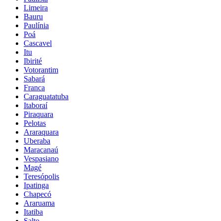
Limeira
Bauru
Paulínia
Poá
Cascavel
Itu
Ibirité
Votorantim
Sabará
Franca
Caraguatatuba
Itaboraí
Piraquara
Pelotas
Araraquara
Uberaba
Maracanaú
Vespasiano
Magé
Teresópolis
Ipatinga
Chapecó
Araruama
Itatiba
Salto