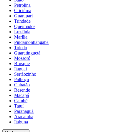
Petrolina
Criciúma
Guarapari
Trindade
Queimados
Luziânia
Marília
Pindamonhangaba
Toledo
Guaratinguetá
Mossoró
Brusque
Itaguaí
Sertãozinho
Palhoça
Cubatão
Resende
Macapá
Cambé
Tatuí
Paranaguá
Araçatuba
Itabuna