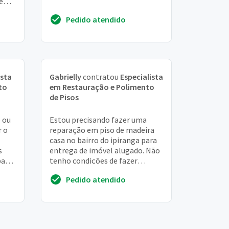
 em
para
Pedido atendido
ista
Gabrielly
contratou
Especialista
to
em Restauração e Polimento
de Pisos
o ou
Estou precisando fazer uma
r o
reparação em piso de madeira
casa no bairro do ipiranga para
s
entrega de imóvel alugado. Não
para
tenho condições de fazer
o o
raspagem e sinteko no
Pedido atendido
momento. Estou procur...