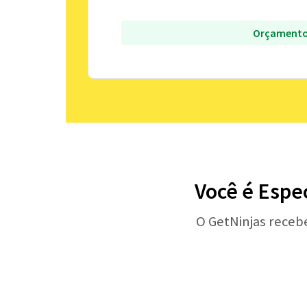
Orçamento
Você é Espe
O GetNinjas receb