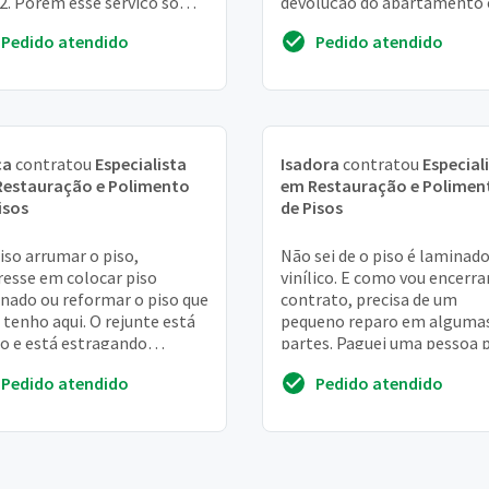
. Porém esse serviço só
devolução do apartamento
rá ser executado após o
condições. Gostaria de dica 
Pedido atendido
Pedido atendido
ino da obra, que será daq...
co...
ca
contratou
Especialista
Isadora
contratou
Especial
Restauração e Polimento
em Restauração e Polimen
isos
de Pisos
iso arrumar o piso,
Não sei de o piso é laminad
resse em colocar piso
vinílico. E como vou encerra
nado ou reformar o piso que
contrato, precisa de um
á tenho aqui. O rejunte está
pequeno reparo em alguma
o e está estragando
partes. Paguei uma pessoa 
agando a cadeira de
concertar, mas ficou péssim
Pedido atendido
Pedido atendido
itório
resultado