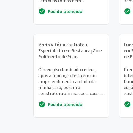
tem duas folhas bem
33m2
arranhadas que eu gostaria de
pode
Pedido atendido
trocar
térm
Maria Vitória
contratou
Luc
Especialista em Restauração e
em 
Polimento de Pisos
de P
O meu piso laminado cedeu ,
Prec
apos a fundação feita em um
inte
empreendimento ao lado da
lami
minha casa, porem a
eu j
construtora afirma que a causa
gast
do problema do meu piso nao
estr
Pedido atendido
sao eles, preciso que seja...
escr