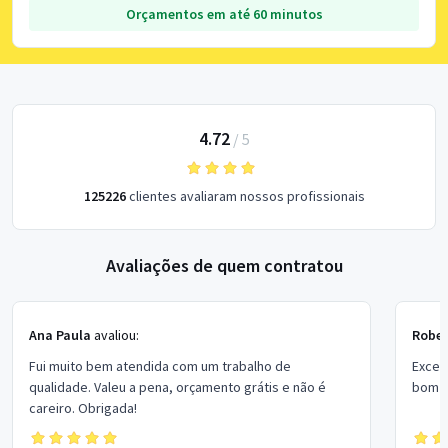
Orçamentos em até 60 minutos
4.72
/
5
125226
clientes avaliaram nossos profissionais
Avaliações de quem contratou
Ana Paula
avaliou:
Rober
Fui muito bem atendida com um trabalho de
Excel
qualidade. Valeu a pena, orçamento grátis e não é
bom p
careiro. Obrigada!