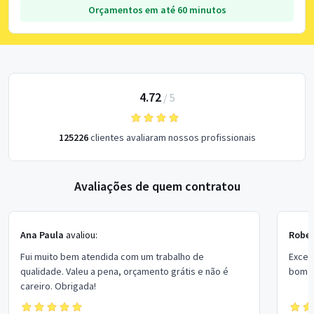
Orçamentos em até 60 minutos
4.72
/
5
125226
clientes avaliaram nossos profissionais
Avaliações de quem contratou
Ana Paula
avaliou:
Rober
Fui muito bem atendida com um trabalho de
Excel
qualidade. Valeu a pena, orçamento grátis e não é
bom p
careiro. Obrigada!