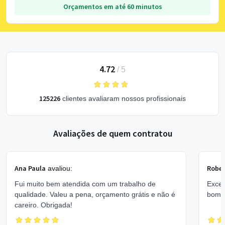
Orçamentos em até 60 minutos
4.72
/
5
125226
clientes avaliaram nossos profissionais
Avaliações de quem contratou
Ana Paula
Rober
avaliou:
Fui muito bem atendida com um trabalho de
Excel
qualidade. Valeu a pena, orçamento grátis e não é
bom 
careiro. Obrigada!