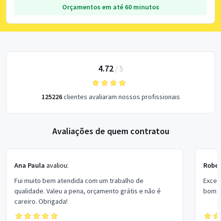
Orçamentos em até 60 minutos
4.72
/
5
125226
clientes avaliaram nossos profissionais
Avaliações de quem contratou
Ana Paula
avaliou:
Rober
Fui muito bem atendida com um trabalho de
Excel
qualidade. Valeu a pena, orçamento grátis e não é
bom p
careiro. Obrigada!