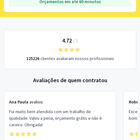
Orçamentos em até 60 minutos
4.72
/
5
125226
clientes avaliaram nossos profissionais
Avaliações de quem contratou
Ana Paula
avaliou:
Rober
Fui muito bem atendida com um trabalho de
Excel
qualidade. Valeu a pena, orçamento grátis e não é
bom p
careiro. Obrigada!