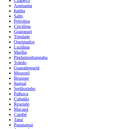
Chapecó
Araruama
Itatiba
Salto
Petrolina
Criciúma
Guarapari
Trindade
Queimados
Luziânia
Marília
Pindamonhangaba
Toledo
Guaratinguetá
Mossoró
Brusque
Itaguaí
Sertãozinho
Palhoça
Cubatão
Resende
Macapá
Cambé
Tatuí
Paranaguá