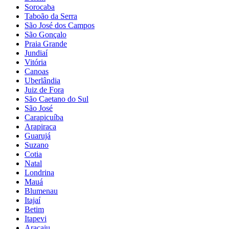
Sorocaba
Taboão da Serra
São José dos Campos
São Gonçalo
Praia Grande
Jundiaí
Vitória
Canoas
Uberlândia
Juiz de Fora
São Caetano do Sul
São José
Carapicuíba
Arapiraca
Guarujá
Suzano
Cotia
Natal
Londrina
Mauá
Blumenau
Itajaí
Betim
Itapevi
Aracaju