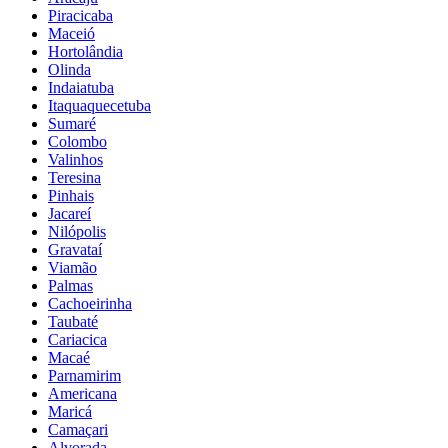
Piracicaba
Maceió
Hortolândia
Olinda
Indaiatuba
Itaquaquecetuba
Sumaré
Colombo
Valinhos
Teresina
Pinhais
Jacareí
Nilópolis
Gravataí
Viamão
Palmas
Cachoeirinha
Taubaté
Cariacica
Macaé
Parnamirim
Americana
Maricá
Camaçari
Alvorada