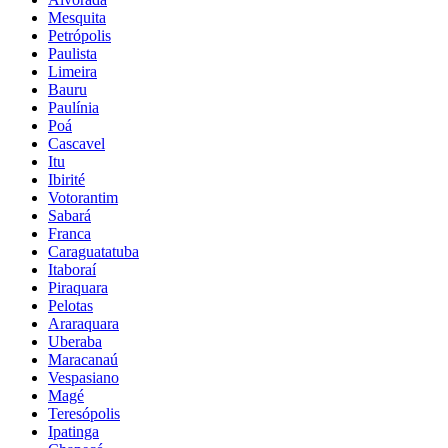
Mesquita
Petrópolis
Paulista
Limeira
Bauru
Paulínia
Poá
Cascavel
Itu
Ibirité
Votorantim
Sabará
Franca
Caraguatatuba
Itaboraí
Piraquara
Pelotas
Araraquara
Uberaba
Maracanaú
Vespasiano
Magé
Teresópolis
Ipatinga