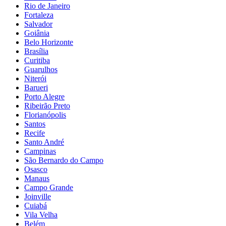
Rio de Janeiro
Fortaleza
Salvador
Goiânia
Belo Horizonte
Brasília
Curitiba
Guarulhos
Niterói
Barueri
Porto Alegre
Ribeirão Preto
Florianópolis
Santos
Recife
Santo André
Campinas
São Bernardo do Campo
Osasco
Manaus
Campo Grande
Joinville
Cuiabá
Vila Velha
Belém