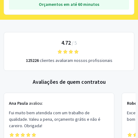
Orçamentos em até 60 minutos
4.72
/
5
125226
clientes avaliaram nossos profissionais
Avaliações de quem contratou
Ana Paula
avaliou:
Rober
Fui muito bem atendida com um trabalho de
Excel
qualidade. Valeu a pena, orçamento grátis e não é
bom p
careiro. Obrigada!