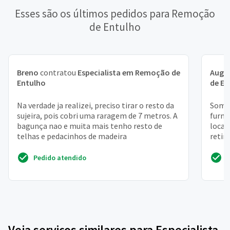
Esses são os últimos pedidos para Remoção
de Entulho
Breno
contratou
Especialista em Remoção de
Augu
Entulho
de En
Na verdade ja realizei, preciso tirar o resto da
Somos
sujeira, pois cobri uma raragem de 7 metros. A
furna
bagunça nao e muita mais tenho resto de
local
telhas e pedacinhos de madeira
retir
terce
Pedido atendido
Veja serviços similares para Especialista