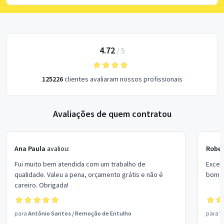
4.72
/
5
125226
clientes avaliaram nossos profissionais
Avaliações de quem contratou
Ana Paula
avaliou:
Rober
Fui muito bem atendida com um trabalho de
Excel
qualidade. Valeu a pena, orçamento grátis e não é
bom p
careiro. Obrigada!
para
Antônio Santos
/
Remoção de Entulho
para
V