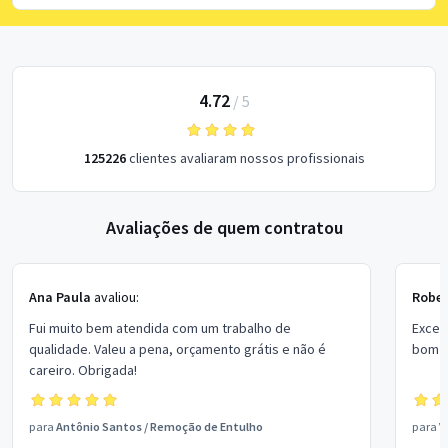
4.72
/
5
125226
clientes avaliaram nossos profissionais
Avaliações de quem contratou
Ana Paula
avaliou:
Rober
Fui muito bem atendida com um trabalho de
Excel
qualidade. Valeu a pena, orçamento grátis e não é
bom p
careiro. Obrigada!
para
Antônio Santos
/
Remoção de Entulho
para
V