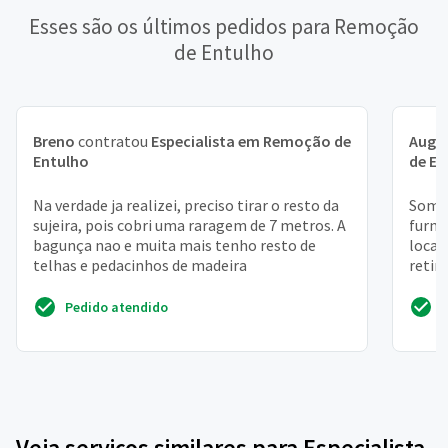
Esses são os últimos pedidos para Remoção
de Entulho
Breno
contratou
Especialista em Remoção de
Augu
Entulho
de En
Na verdade ja realizei, preciso tirar o resto da
Somos
sujeira, pois cobri uma raragem de 7 metros. A
furna
bagunça nao e muita mais tenho resto de
local
telhas e pedacinhos de madeira
retir
terce
Pedido atendido
Veja serviços similares para Especialista