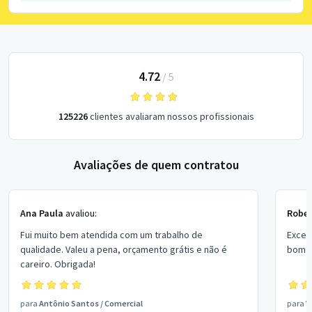
4.72
/
5
125226
clientes avaliaram nossos profissionais
Avaliações de quem contratou
Ana Paula
avaliou:
Rober
Fui muito bem atendida com um trabalho de
Excel
qualidade. Valeu a pena, orçamento grátis e não é
bom p
careiro. Obrigada!
para
Antônio Santos
/
Comercial
para
V