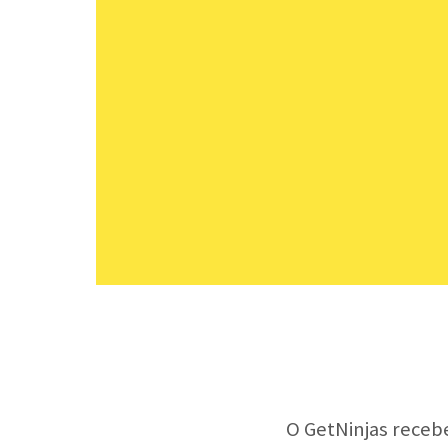
O GetNinjas receb