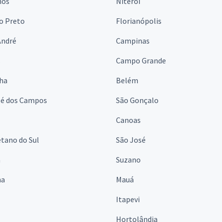
hos
Niterói
o Preto
Florianópolis
André
Campinas
s
Campo Grande
lha
Belém
sé dos Campos
São Gonçalo
Canoas
tano do Sul
São José
á
Suzano
na
Mauá
Itapevi
Hortolândia