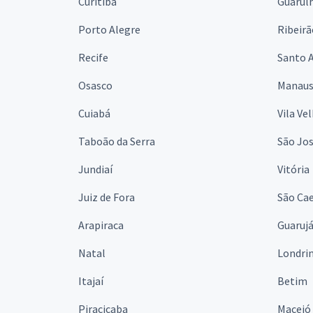
Curitiba
Guarul
Porto Alegre
Ribeirã
Recife
Santo 
Osasco
Manau
Cuiabá
Vila Ve
Taboão da Serra
São Jo
Jundiaí
Vitória
Juiz de Fora
São Cae
Arapiraca
Guaruj
Natal
Londri
Itajaí
Betim
Piracicaba
Maceió