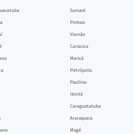
quecetuba
Sumaré
na
Pinhais
í
Viamão
é
Cariacica
ana
Maricá
ta
Petrópolis
Paulínia
Ibirité
Caraguatatuba
s
Araraquara
iano
Magé