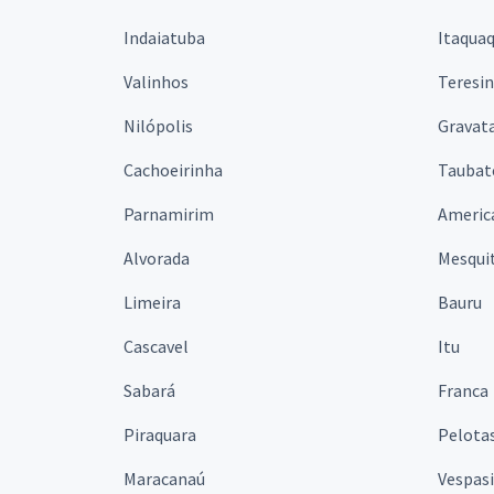
Indaiatuba
Itaqua
Valinhos
Teresi
Nilópolis
Gravata
Cachoeirinha
Taubat
Parnamirim
Americ
Alvorada
Mesqui
Limeira
Bauru
Cascavel
Itu
Sabará
Franca
Piraquara
Pelota
Maracanaú
Vespas