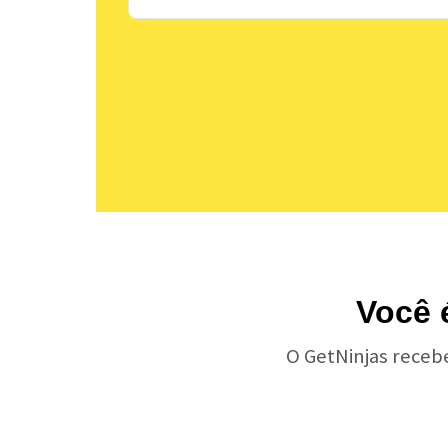
Você 
O GetNinjas receb