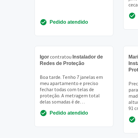
ceca
6,00
Pedido atendido
contratou
Igor
Instalador de
Mar
Redes de Proteção
Ins
Pro
Boa tarde. Tenho 7 janelas em
meu apartamento e preciso
Prec
fechar todas com telas de
para
proteção. A metragem total
made
delas somadas é de
altu
aproximadamente uns 12
91 c
Pedido atendido
metros quadrados. Preciso de
comp
uma cot...
279 