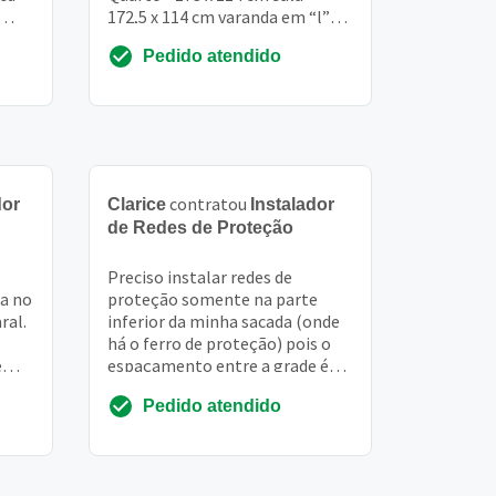
172,5 x 114 cm varanda em “l”
ção
frente - 298 x 205 cm lateral -
Pedido atendido
185,...
contratou
dor
Clarice
Instalador
de Redes de Proteção
Preciso instalar redes de
da no
proteção somente na parte
ral.
inferior da minha sacada (onde
há o ferro de proteção) pois o
e
espaçamento entre a grade é
 de
muito grande e eu tenho
Pedido atendido
cachorro. , a sacada ...