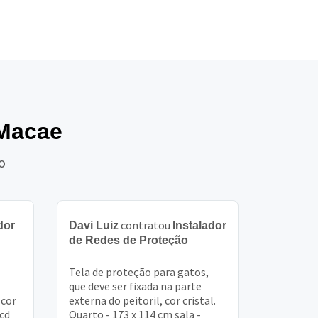
 Macae
o
contratou
dor
Davi Luiz
Instalador
de Redes de Proteção
Tela de proteção para gatos,
que deve ser fixada na parte
 cor
externa do peitoril, cor cristal.
 cd
Quarto - 173 x 114 cm sala -