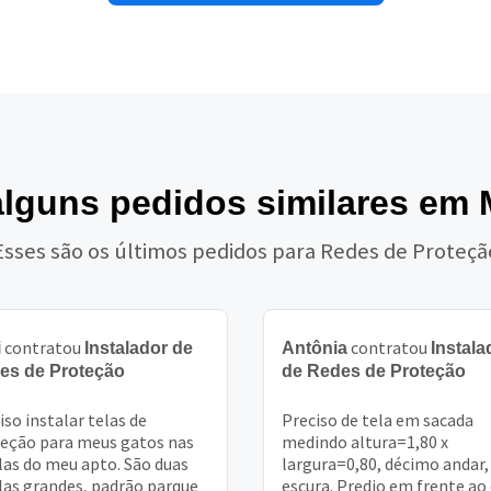
alguns pedidos similares em
Esses são os últimos pedidos para Redes de Proteçã
contratou
contratou
i
Instalador de
Antônia
Instala
es de Proteção
de Redes de Proteção
iso instalar telas de
Preciso de tela em sacada
eção para meus gatos nas
medindo altura=1,80 x
las do meu apto. São duas
largura=0,80, décimo andar,
las grandes, padrão parque
escura. Predio em frente ao