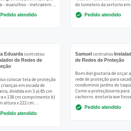
p - guarulhos - metragem
do tumelero da sertorio em
x1,10m
porto alegre. Aguardo cota
Pedido atendido
Pedido atendido
contratou
contratou
ia Eduarda
Samuel
Instala
talador de Redes de
de Redes de Proteção
teção
Bom dia! gostaria de orçar a
rede de proteção para saca
iso colocar tela de proteção
condominio jardins do taqua
 crianças em escada de
Como a proteçãoseria para
ira, dividida em 3 a) 85 cm
cachorro, gostaria que foss
ra x 138 cm comprimento b)
apenas a rede junto a grade
m altura x 222 cm
Pedido atendido
proteção...
rimento c) 87 cm altura x
Pedido atendido
cm compr...