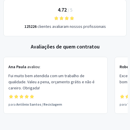
4.72
/
5
125226
clientes avaliaram nossos profissionais
Avaliações de quem contratou
Ana Paula
avaliou:
Rober
Fui muito bem atendida com um trabalho de
Excel
qualidade. Valeu a pena, orçamento grátis e não é
bom p
careiro. Obrigada!
para
Antônio Santos
/
Reciclagem
para
V