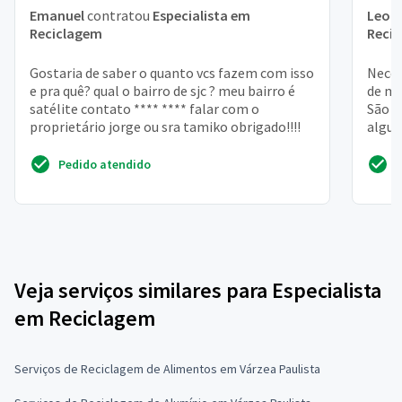
Emanuel
contratou
Especialista em
Leon
Reciclagem
Reci
Gostaria de saber o quanto vcs fazem com isso
Neces
e pra quê? qual o bairro de sjc ? meu bairro é
de ma
satélite contato **** **** falar com o
São c
proprietário jorge ou sra tamiko obrigado!!!!
algun
en...
Pedido atendido
Veja serviços similares para Especialista
em Reciclagem
Serviços de Reciclagem de Alimentos em Várzea Paulista