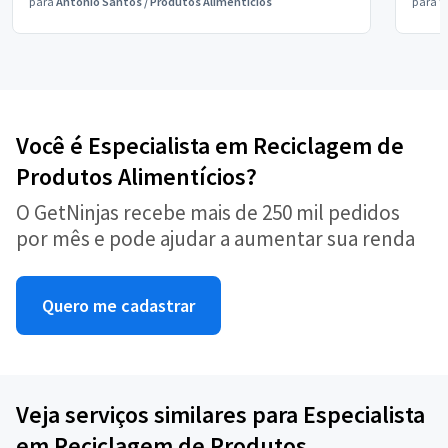
para
Antônio Santos
/
Produtos Alimentícios
para
V
Você é Especialista em Reciclagem de
Produtos Alimentícios?
O GetNinjas recebe mais de 250 mil pedidos
por mês e pode ajudar a aumentar sua renda
Quero me cadastrar
Veja serviços similares para Especialista
em Reciclagem de Produtos