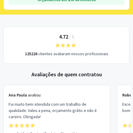
4.72
/
5
125226
clientes avaliaram nossos profissionais
Avaliações de quem contratou
Ana Paula
avaliou:
Rober
Fui muito bem atendida com um trabalho de
Excel
qualidade. Valeu a pena, orçamento grátis e não é
bom p
careiro. Obrigada!