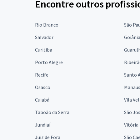
Encontre outros profissi
Rio Branco
São Pa
Salvador
Goiâni
Curitiba
Guarul
Porto Alegre
Ribeirã
Recife
Santo 
Osasco
Manau
Cuiabá
Vila Ve
Taboão da Serra
São Jo
Jundiaí
Vitória
Juiz de Fora
São Cae