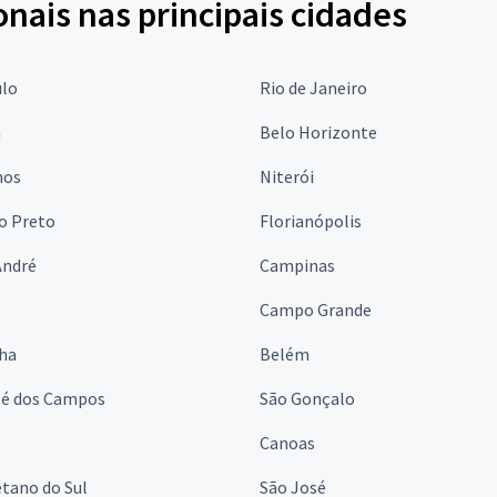
onais nas principais cidades
ulo
Rio de Janeiro
a
Belo Horizonte
hos
Niterói
o Preto
Florianópolis
André
Campinas
s
Campo Grande
lha
Belém
sé dos Campos
São Gonçalo
Canoas
tano do Sul
São José