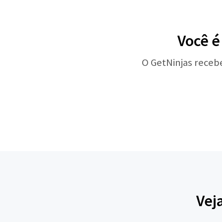
Você é
O GetNinjas receb
Vej