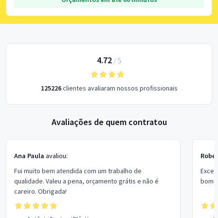
4.72
/
5
125226
clientes avaliaram nossos profissionais
Avaliações de quem contratou
Ana Paula
avaliou:
Rober
Fui muito bem atendida com um trabalho de
Excel
qualidade. Valeu a pena, orçamento grátis e não é
bom p
careiro. Obrigada!