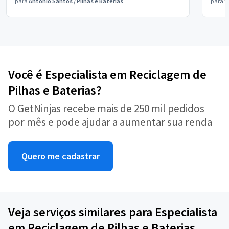
para
Antônio Santos
/
Pilhas e Baterias
para
V
Você é Especialista em Reciclagem de
Pilhas e Baterias?
O GetNinjas recebe mais de 250 mil pedidos
por mês e pode ajudar a aumentar sua renda
Quero me cadastrar
Veja serviços similares para Especialista
em Reciclagem de Pilhas e Baterias