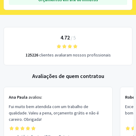
4.72
/
5
125226
clientes avaliaram nossos profissionais
Avaliações de quem contratou
Ana Paula
avaliou:
Rober
Fui muito bem atendida com um trabalho de
Excel
qualidade. Valeu a pena, orçamento grátis e não é
bom p
careiro. Obrigada!