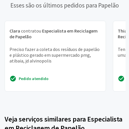
Esses são os últimos pedidos para Papelão
Clara
contratou
Especialista em Reciclagem
Thia
de Papelão
Recic
Preciso fazer a coleta dos resíduos de papelão
Tenho
e plástico gerado em supermercado pmg,
uma 
atibaia, jd alvinopolis
Pedido atendido
Veja serviços similares para Especialista
em Reciclagem de Papelão