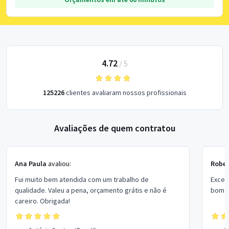
4.72
/
5
125226
clientes avaliaram nossos profissionais
Avaliações de quem contratou
Ana Paula
avaliou:
Rober
Fui muito bem atendida com um trabalho de
Excel
qualidade. Valeu a pena, orçamento grátis e não é
bom p
careiro. Obrigada!