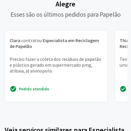
Alegre
Esses são os últimos pedidos para Papelão
Clara
contratou
Especialista em Reciclagem
Thia
de Papelão
Recic
Preciso fazer a coleta dos resíduos de papelão
Tenho
e plástico gerado em supermercado pmg,
uma 
atibaia, jd alvinopolis
Pedido atendido
Veja serviços similares para Especialista