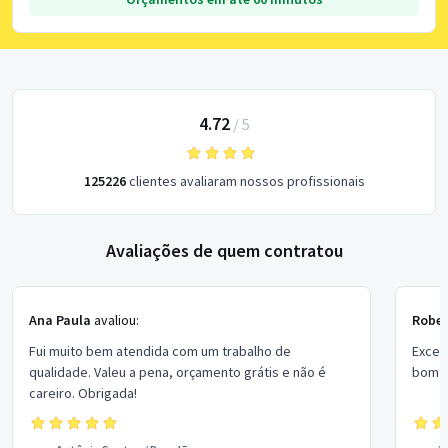
4.72
/
5
125226
clientes avaliaram nossos profissionais
Avaliações de quem contratou
Ana Paula
avaliou:
Rober
Fui muito bem atendida com um trabalho de
Excel
qualidade. Valeu a pena, orçamento grátis e não é
bom p
careiro. Obrigada!