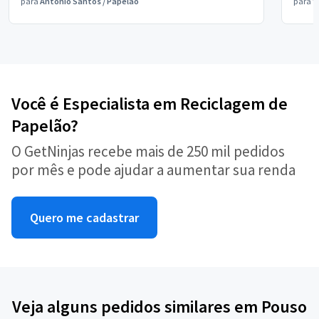
para
Antônio Santos
/
Papelão
para
V
Você é Especialista em Reciclagem de
Papelão?
O GetNinjas recebe mais de 250 mil pedidos
por mês e pode ajudar a aumentar sua renda
Quero me cadastrar
Veja alguns pedidos similares em Pouso