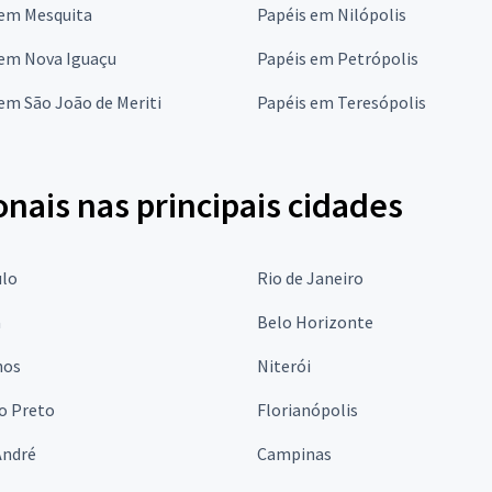
 em Mesquita
Papéis em Nilópolis
 em Nova Iguaçu
Papéis em Petrópolis
em São João de Meriti
Papéis em Teresópolis
onais nas principais cidades
ulo
Rio de Janeiro
a
Belo Horizonte
hos
Niterói
o Preto
Florianópolis
André
Campinas