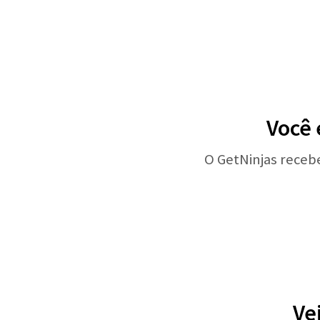
Você 
O GetNinjas receb
Ve