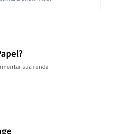
Papel?
aumentar sua renda
age