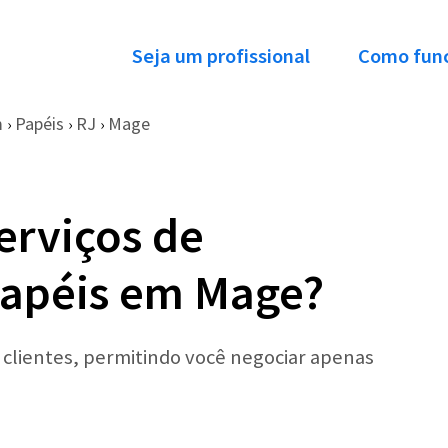
Seja um profissional
Como fun
m
Papéis
RJ
Mage
›
›
›
erviços de
Papéis em Mage?
r clientes, permitindo você negociar apenas