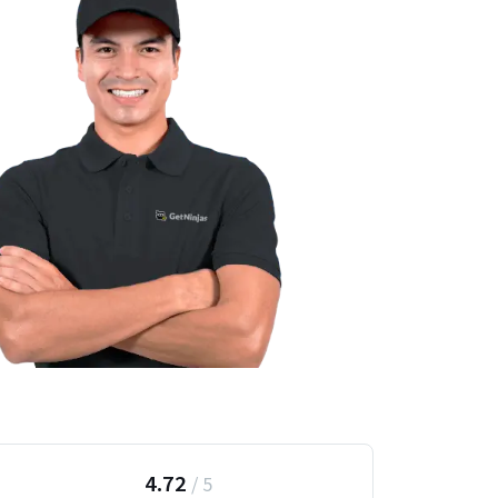
4.72
/
5