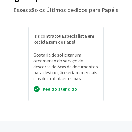
Esses são os últimos pedidos para Papéis
Isis
contratou
Especialista em
Reciclagem de Papel
Gostaria de solicitar um
orçamento do serviço de
descarte do 5cxs de documentos
para destruição seriam mensais
e as de embalagens para
reciclagem por dia são 40 sacos
Pedido atendido
de 60lts papel: seria: