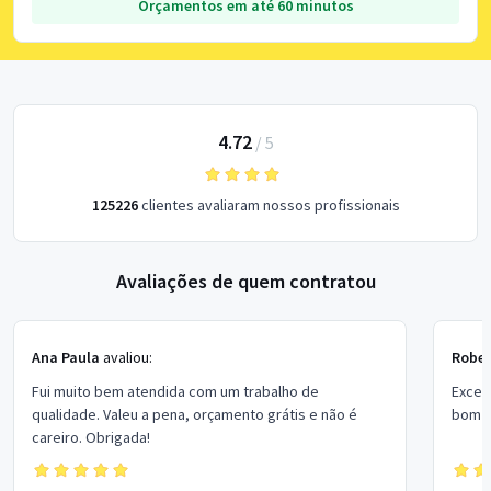
Orçamentos em até 60 minutos
4.72
/
5
125226
clientes avaliaram nossos profissionais
Avaliações de quem contratou
Ana Paula
avaliou:
Rober
Fui muito bem atendida com um trabalho de
Excel
qualidade. Valeu a pena, orçamento grátis e não é
bom p
careiro. Obrigada!