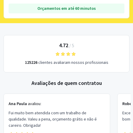
Orçamentos em até 60 minutos
4.72
/
5
125226
clientes avaliaram nossos profissionais
Avaliações de quem contratou
Ana Paula
avaliou:
Rober
Fui muito bem atendida com um trabalho de
Excel
qualidade. Valeu a pena, orçamento grátis e não é
bom p
careiro. Obrigada!