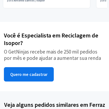
para
Antônio Santos
/
Isopor
para
V
Você é Especialista em Reciclagem de
Isopor?
O GetNinjas recebe mais de 250 mil pedidos
por mês e pode ajudar a aumentar sua renda
Quero me cadastrar
Veja alguns pedidos similares em Ferraz