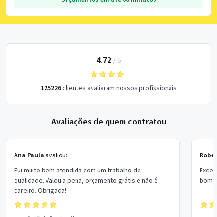
4.72
/
5
125226
clientes avaliaram nossos profissionais
Avaliações de quem contratou
Ana Paula
avaliou:
Rober
Fui muito bem atendida com um trabalho de
Excel
qualidade. Valeu a pena, orçamento grátis e não é
bom p
careiro. Obrigada!