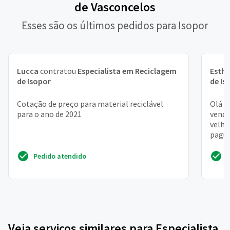
de Vasconcelos
Esses são os últimos pedidos para Isopor
Lucca
contratou
Especialista em Reciclagem
Esthe
de Isopor
de Is
Cotação de preço para material reciclável
Olá b
para o ano de 2021
vende
velho
pague
caçam
Pedido atendido
Veja serviços similares para Especialista