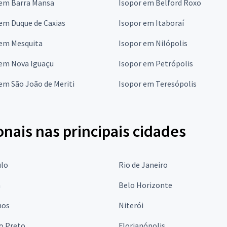
 em Barra Mansa
Isopor em Belford Roxo
em Duque de Caxias
Isopor em Itaboraí
 em Mesquita
Isopor em Nilópolis
 em Nova Iguaçu
Isopor em Petrópolis
em São João de Meriti
Isopor em Teresópolis
onais nas principais cidades
ulo
Rio de Janeiro
a
Belo Horizonte
hos
Niterói
o Preto
Florianópolis