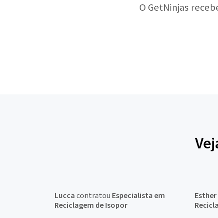
O GetNinjas receb
Vej
Lucca
contratou
Especialista em
Esther
Reciclagem de Isopor
Recicl