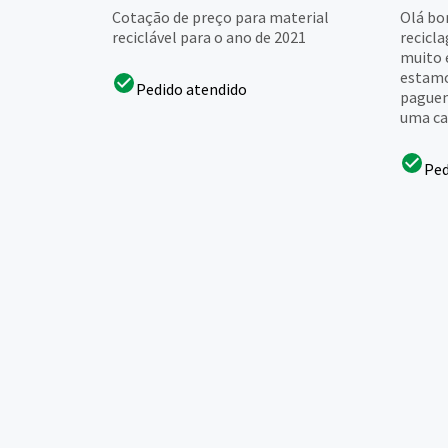
Cotação de preço para material
Olá bo
reciclável para o ano de 2021
recicla
muito 
estamo
Pedido atendido
paguem
uma ca
Ped