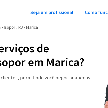
Seja um profissional
Como func
m
Isopor
RJ
Marica
›
›
›
erviços de
sopor em Marica?
r clientes, permitindo você negociar apenas