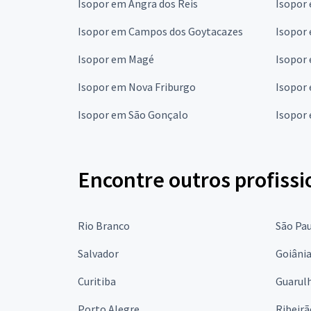
Isopor em Angra dos Reis
Isopor
Isopor em Campos dos Goytacazes
Isopor 
Isopor em Magé
Isopor
Isopor em Nova Friburgo
Isopor
Isopor em São Gonçalo
Isopor 
Encontre outros profissi
Rio Branco
São Pa
Salvador
Goiâni
Curitiba
Guarul
Porto Alegre
Ribeirã