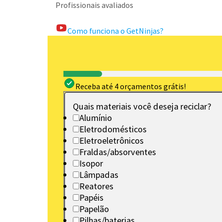
Profissionais avaliados
Como funciona o GetNinjas?
Receba até 4 orçamentos grátis!
Quais materiais você deseja reciclar?
Alumínio
Eletrodomésticos
Eletroeletrônicos
Fraldas/absorventes
Isopor
Lâmpadas
Reatores
Papéis
Papelão
Pilhas/baterias