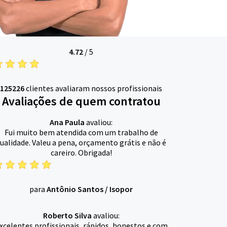
4.72
/
5
125226
clientes avaliaram nossos profissionais
Avaliações de quem contratou
Ana Paula
avaliou:
Fui muito bem atendida com um trabalho de
ualidade. Valeu a pena, orçamento grátis e não é
careiro. Obrigada!
para
Antônio Santos
/
Isopor
Roberto Silva
avaliou:
xcelentes profissionais, rápidos, honestos e com