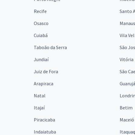
Recife
Santo 
Osasco
Manau
Cuiabá
Vila Ve
Taboão da Serra
São Jo
Jundiaí
Vitória
Juiz de Fora
São Cae
Arapiraca
Guaruj
Natal
Londri
Itajaí
Betim
Piracicaba
Maceió
Indaiatuba
Itaqua