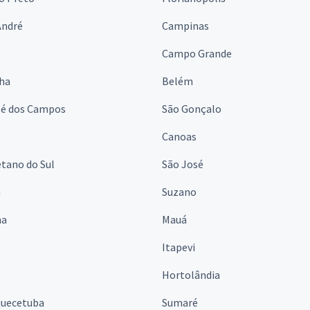
André
Campinas
s
Campo Grande
lha
Belém
sé dos Campos
São Gonçalo
Canoas
tano do Sul
São José
á
Suzano
na
Mauá
Itapevi
Hortolândia
quecetuba
Sumaré