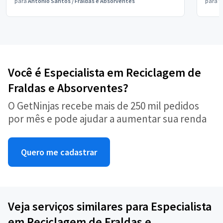
para
Antônio Santos
/
Fraldas e Absorventes
para
V
Você é Especialista em Reciclagem de
Fraldas e Absorventes?
O GetNinjas recebe mais de 250 mil pedidos
por mês e pode ajudar a aumentar sua renda
Quero me cadastrar
Veja serviços similares para Especialista
em Reciclagem de Fraldas e