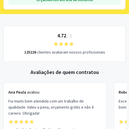
4.72
/
5
125226
clientes avaliaram nossos profissionais
Avaliações de quem contratou
Ana Paula
avaliou:
Rober
Fui muito bem atendida com um trabalho de
Excel
qualidade. Valeu a pena, orçamento grátis e não é
bom p
careiro. Obrigada!