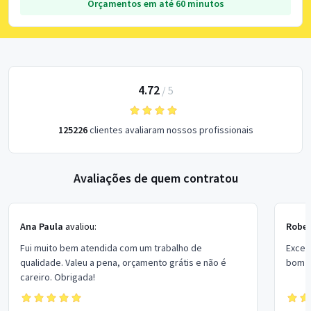
Orçamentos em até 60 minutos
4.72
/
5
125226
clientes avaliaram nossos profissionais
Avaliações de quem contratou
Ana Paula
avaliou:
Rober
Fui muito bem atendida com um trabalho de
Excel
qualidade. Valeu a pena, orçamento grátis e não é
bom p
careiro. Obrigada!