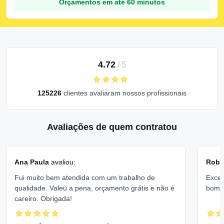
Orçamentos em até 60 minutos
4.72
/
5
125226
clientes avaliaram nossos profissionais
Avaliações de quem contratou
Ana Paula
avaliou:
Rober
Fui muito bem atendida com um trabalho de
Excel
qualidade. Valeu a pena, orçamento grátis e não é
bom 
careiro. Obrigada!