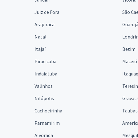
Juiz de Fora
São Cae
Arapiraca
Guaruj
Natal
Londri
Itajaí
Betim
Piracicaba
Maceió
Indaiatuba
Itaqua
Valinhos
Teresi
Nilópolis
Gravata
Cachoeirinha
Taubat
Parnamirim
Americ
Alvorada
Mesqui