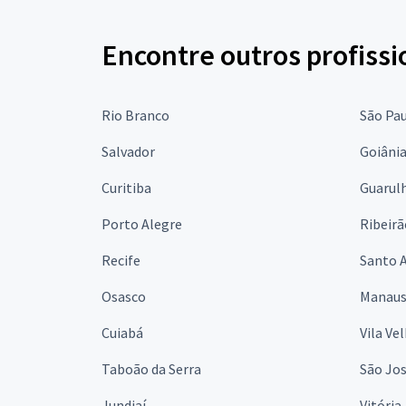
Encontre outros profissi
Rio Branco
São Pa
Salvador
Goiâni
Curitiba
Guarul
Porto Alegre
Ribeirã
Recife
Santo 
Osasco
Manau
Cuiabá
Vila Ve
Taboão da Serra
São Jo
Jundiaí
Vitória