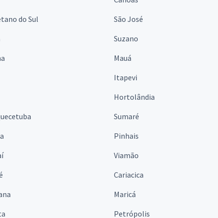
tano do Sul
São José
á
Suzano
na
Mauá
Itapevi
Hortolândia
quecetuba
Sumaré
na
Pinhais
í
Viamão
é
Cariacica
ana
Maricá
ta
Petrópolis