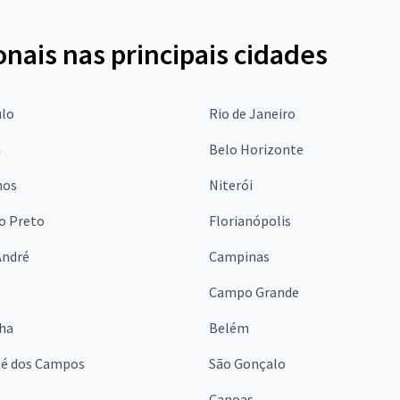
onais nas principais cidades
ulo
Rio de Janeiro
a
Belo Horizonte
hos
Niterói
o Preto
Florianópolis
André
Campinas
s
Campo Grande
lha
Belém
sé dos Campos
São Gonçalo
Canoas