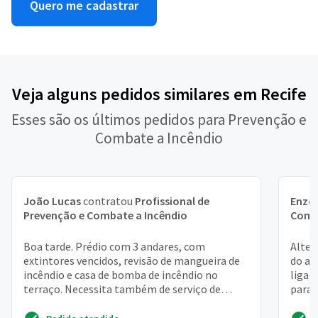
Quero me cadastrar
Veja alguns pedidos similares em Recife
Esses são os últimos pedidos para Prevenção e
Combate a Incêndio
João Lucas
contratou
Profissional de
Enzo
Prevenção e Combate a Incêndio
Comb
Boa tarde. Prédio com 3 andares, com
Alter
extintores vencidos, revisão de mangueira de
do av
incêndio e casa de bomba de incêndio no
ligad
terraço. Necessita também de serviço de
paral
sinalização
Grato.