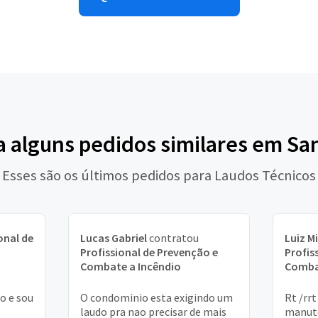
a alguns pedidos similares em Sa
Esses são os últimos pedidos para Laudos Técnicos
onal de
Lucas Gabriel
contratou
Luiz M
Profissional de Prevenção e
Profis
Combate a Incêndio
Comba
o e sou
O condominio esta exigindo um
Rt /rrt
laudo pra nao precisar de mais
manute