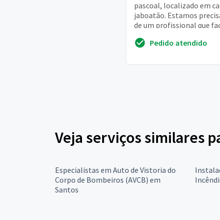
pascoal, localizado em ca
jaboatão. Estamos preci
de um profissional que fac
emissão do nosso avcb ju
Pedido atendido
b...
Veja serviços similares 
Especialistas em Auto de Vistoria do
Instal
Corpo de Bombeiros (AVCB) em
Incênd
Santos