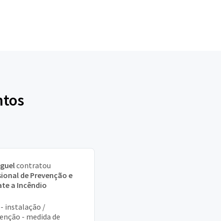
ntos
iguel
contratou
sional de Prevenção e
te a Incêndio
 - instalação /
nção - medida de