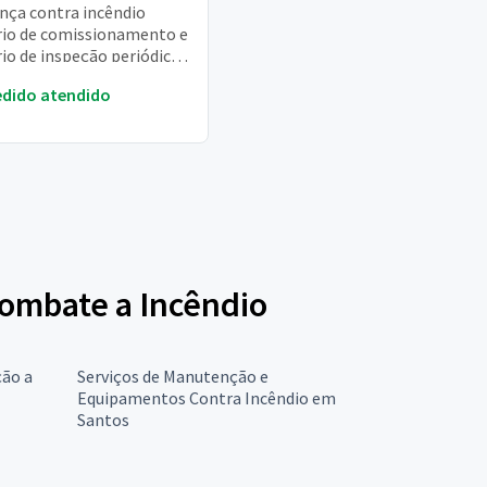
nça contra incêndio
rio de comissionamento e
rio de inspeção periódica
ema de det. E alar. De inc.
edido atendido
io de insp...
Combate a Incêndio
ção a
Serviços de Manutenção e
Equipamentos Contra Incêndio em
Santos