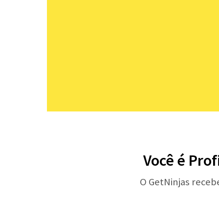
Você é Prof
O GetNinjas receb