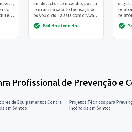
ndeias,
um detector de incendio, pois ja
segura
sando
tem um na sala. Estao exigindo
relató
ilite a
pq vou dividir a sala com drywall
relató
nto aos
mas esse drywall nao vai ate...
do sist
Pedido atendido
P
Relatór
para Profissional de Prevenção e 
adores de Equipamentos Contra
Projetos Técnicos para Preven
ios em Santos
Incêndios em Santos