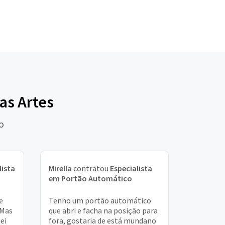
as Artes
o
lista
Mirella
contratou
Especialista
em Portão Automático
e
Tenho um portão automático
 Mas
que abri e facha na posição para
uei
fora, gostaria de está mundano