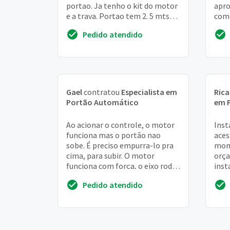
portao. Ja tenho o kit do motor
apro
e a trava. Portao tem 2. 5 mts
comp
por 2. 2 MT. Parte eletrica esta
altu
Pedido atendido
pronta
port
Gael
contratou
Especialista em
Ric
Portão Automático
em 
Ao acionar o controle, o motor
Inst
funciona mas o portão nao
aces
sobe. É preciso empurra-lo pra
mom
cima, para subir. O motor
orça
funciona com força, o eixo roda,
inst
mas o portão não sobe. Para
dep
Pedido atendido
descer funci...
tril
port