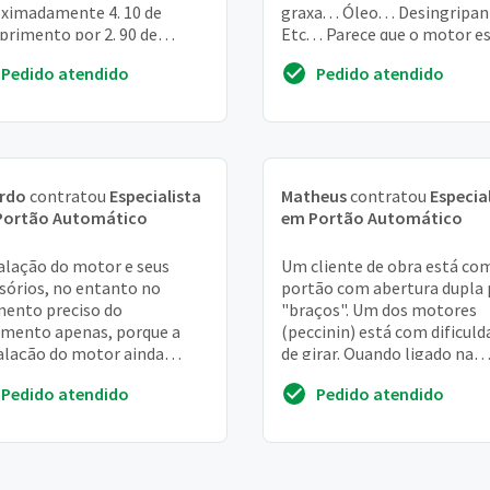
ximadamente 4. 10 de
graxa. . . Óleo. . . Desingripant
rimento por 2. 90 de
Etc. . . Parece que o motor e
ra. Não quero incluir o
fraco e tbm que ...
Pedido atendido
Pedido atendido
ao social
ardo
contratou
Especialista
Matheus
contratou
Especia
Portão Automático
em Portão Automático
alação do motor e seus
Um cliente de obra está com
sórios, no entanto no
portão com abertura dupla 
ento preciso do
"braços". Um dos motores
mento apenas, porque a
(peccinin) está com dificuld
alação do motor ainda
de girar. Quando ligado na
ende da manutenção dos
energia elétrica não gira,
Pedido atendido
Pedido atendido
hos e a complementação do
somente se der...
ão...