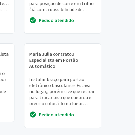
e. . .
para posição de corre em trilho.
stá
( já com a possibilidade de
aproveitar o motor) portão
Pedido atendido
possui 2...
lista
Maria Julia
contratou
Especialista em Portão
Automático
 o :
por
Instalar braço para portão
eletrônico basculante. Estava
ade
no lugar,, porém tive que retirar
para trocar piso que quebrou e
preciso colocá-lo no lugar
novamente
Pedido atendido