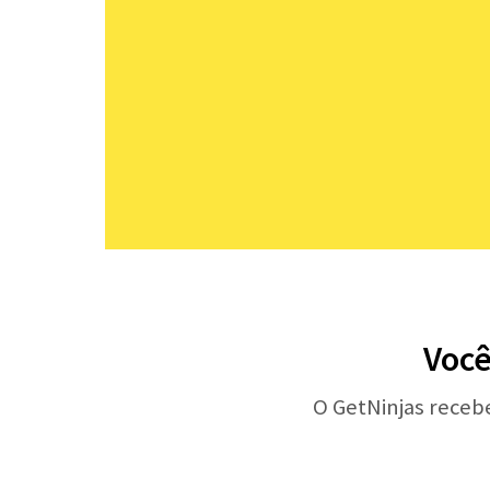
Você
O GetNinjas receb